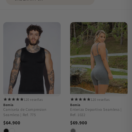
120 reseñas
120 reseñas
Bemia
Bemia
Camiseta de Compresion
Enterizo Deportivo Seamless |
Seamless | Ref. 775
Ref. 1022
$64.900
$69.900