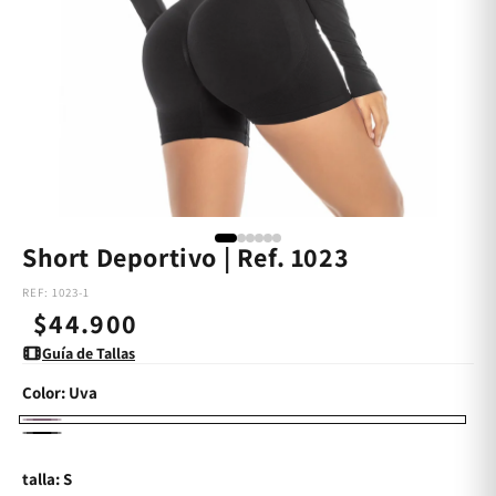
Short Deportivo | Ref. 1023
REF: 1023-1
Precio
$44.900
Guía de Tallas
habitual
Color:
Uva
Uva
Negro
talla: S