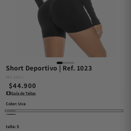
Short Deportivo | Ref. 1023
REF: 1023-1
Precio
$44.900
Guía de Tallas
habitual
Color:
Uva
Uva
Negro
talla: S