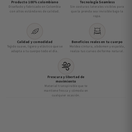
Producto 100% colombiano
Tecnología Seamless
Diseñado y fabricado en Colombia
Sin costuras laterales visibles para
con altos estándares de calidad.
que la prenda sea invisible bajo la
ropa.
Calidad y comodidad
Beneficios reales en tu cuerpo
Tejido suave, ligero y elástico que se
Moldea cintura, abdomen y espalda,
adapta a tu cuerpo todo el día.
realza tus curvas de forma natural.
Frescura y libertad de
movimiento
Material transpirable que te
mantiene fresca y cómoda en
cualquier ocasión.