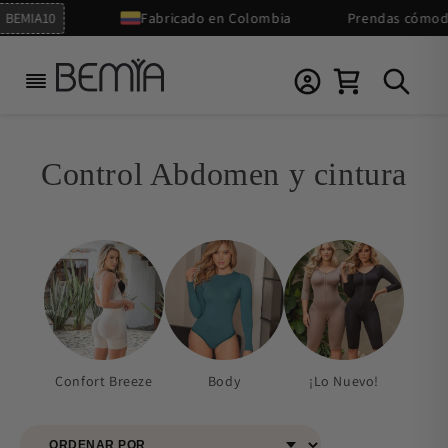
Ir
MIA10
Fabricado en Colombia
Prendas cómodas pa
directamente
al contenido
Control Abdomen y cintura
Confort Breeze
Body
¡Lo Nuevo!