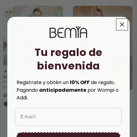
Tu regalo de
bienvenida
120 reseñas
Bemia
Registrate y obtén un
10% OFF
de regalo
.
Body Moldeador Seamless Tipo
Panty Confort Breeze | Ref. 7862
Pagando
anticipadamente
por Wompi o
$69.900
120 reseñas
Addi.
Bemia
Body moldeador seamless Tipo
Email
Hilo Confort Breeze | Ref. 7861
$69.900