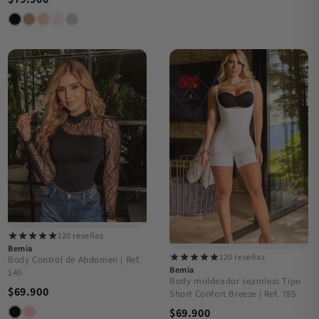
120 reseñas
Bemia
120 reseñas
Body Control de Abdomen | Ref.
Bemia
140
Body moldeador seamless Tipo
$69.900
Short Confort Breeze | Ref. 785
$69.900