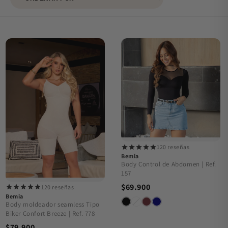
120 reseñas
Bemia
Body Control de Abdomen | Ref.
157
$69.900
120 reseñas
Bemia
Body moldeador seamless Tipo
Biker Confort Breeze | Ref. 778
$79.900