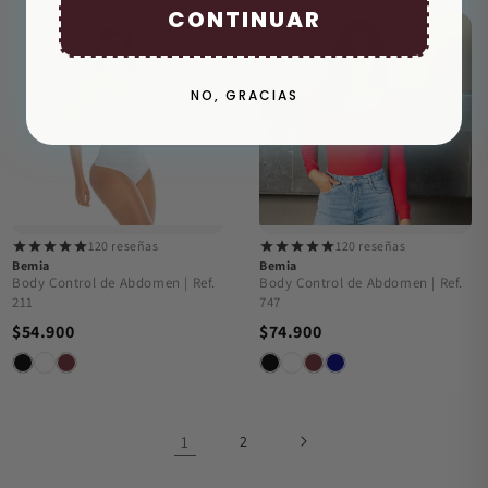
CONTINUAR
NO, GRACIAS
120 reseñas
120 reseñas
Bemia
Bemia
Body Control de Abdomen | Ref.
Body Control de Abdomen | Ref.
211
747
$54.900
$74.900
1
2