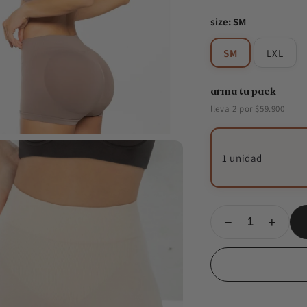
Vino
agotada
size: SM
o
no
SM
LXL
disponible
arma tu pack
lleva 2 por $59.900
1 unidad
−
+