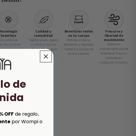
r Bemia?
Tecnología
Calidad y
Beneficios reales
Frescura y
Seamless
comodidad
en tu cuerpo
libertad de
movimiento
Sin costuras
Tejido suave, ligero
Moldea cintura,
Material
erales visibles
y elástico que se
abdomen y espalda,
transpirable que te
a que la prenda
adapta a tu cuerpo
realza tus curvas de
mantiene fresca y
invisible bajo la
todo el día.
forma natural.
cómoda en
ropa.
cualquier ocasión.
lo de
nida
% OFF
de regalo
.
ente
por Wompi o