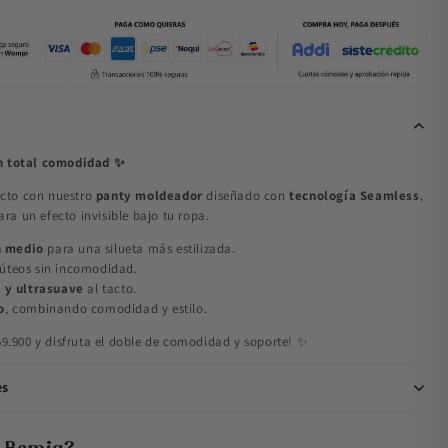
n total comodidad ✨
fecto con nuestro
panty moldeador
diseñado con
tecnología Seamless
,
para un efecto invisible bajo tu ropa.
n medio
para una silueta más estilizada.
úteos sin incomodidad.
a y ultrasuave
al tacto.
o
, combinando comodidad y estilo.
$59.900 y disfruta el doble de comodidad y soporte! ✨
es