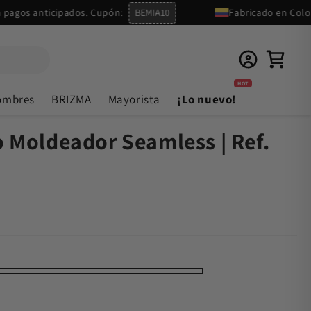
anticipados. Cupón:
BEMIA10
Fabricado en Colombia
HOT
ombres
BRIZMA
Mayorista
¡Lo nuevo!
 Moldeador Seamless | Ref.