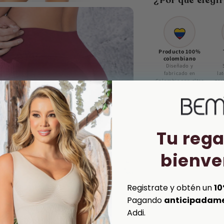
¿Por qué elegi
Producto 100%
colombiano
Diseñado y
fabricado en
lat
Colombia con altos
par
estándares de
sea 
calidad.
Tu rega
bienve
Registrate y obtén un
10
Pagando
anticipadam
Addi.