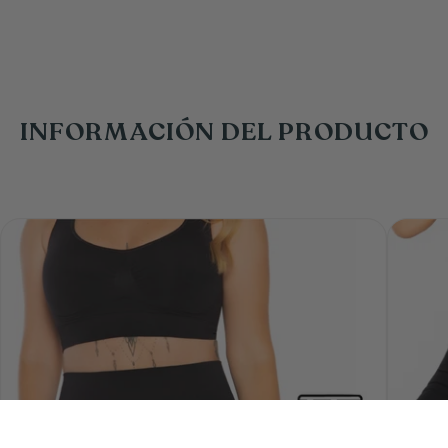
INFORMACIÓN DEL PRODUCTO
00
LLEVA 2 POR $59.900
−
+
AGREGA