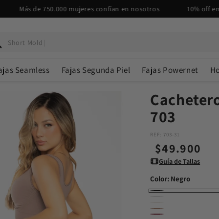
s de 750.000 mujeres confían en nosotros
10% off en pagos 
Short Moldeador Seamless |
|
ajas Seamless
Fajas Segunda Piel
Fajas Powernet
H
Cachetero
703
REF: 703-31
Precio
$49.900
Guía de Tallas
habitual
Color:
Negro
Negro
Blanco
Piel
Variante
Cocoa