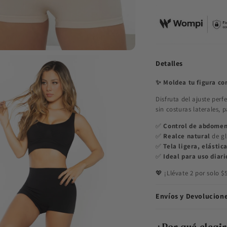
Detalles
✨ Moldea tu figura co
Disfruta del ajuste per
sin costuras laterales, 
✅
Control de abdome
✅
Realce natural
de gl
✅
Tela ligera, elástic
✅
Ideal para uso diari
💖 ¡Llévate 2 por solo 
Envíos y Devolucion