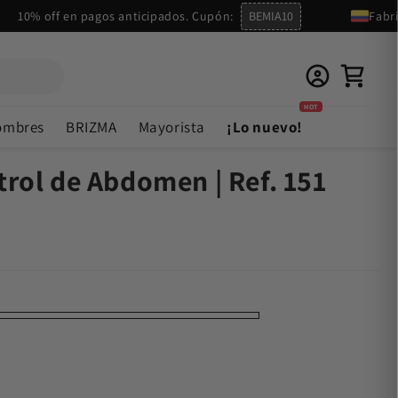
% off en pagos anticipados. Cupón:
BEMIA10
Fabricado
HOT
ombres
BRIZMA
Mayorista
¡Lo nuevo!
rol de Abdomen | Ref. 151