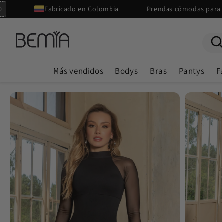
Ir
Fabricado en Colombia
Prendas cómodas para uso di
directamente
al contenido
Más vendidos
Bodys
Bras
Pantys
F