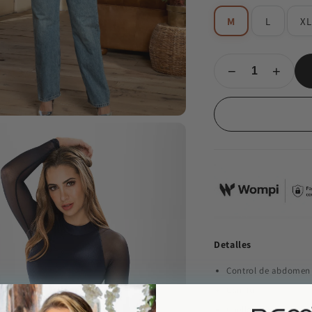
M
L
X
−
+
Detalles
Control de abdomen 
Con Tul
Cuello alto