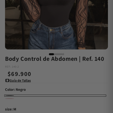
Body Control de Abdomen | Ref. 140
REF: 140-2
Precio
$69.900
Guía de Tallas
habitual
Color:
Negro
Negro
Rosa
size: M