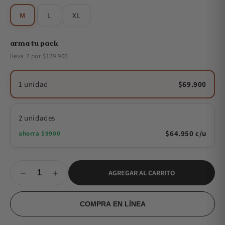
M
L
XL
arma tu pack
lleva 2 por $129.900
1 unidad
$69.900
2 unidades
$64.950 c/u
ahorra $9900
−
+
AGREGAR AL CARRITO
COMPRA EN LÍNEA