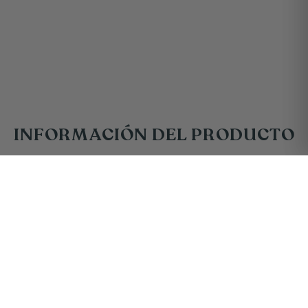
INFORMACIÓN DEL PRODUCTO
$69.900
PRECIO:
LLEVA 2 POR $129.900
−
+
AGREGAR AL CARRITO