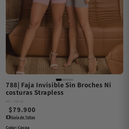
788| Faja Invisible Sin Broches Ni
costuras Strapless
REF: 788-18
Precio
$79.900
Guía de Tallas
habitual
Color:
Cocoa