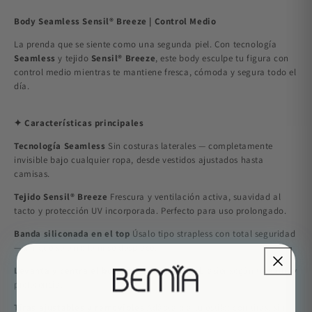
Body Seamless Sensil® Breeze | Control Medio
La prenda que se siente como una segunda piel. Con tecnología
Seamless
y tejido
Sensil® Breeze
, este body esculpe tu figura con
control medio mientras te mantiene fresca, cómoda y segura todo el
día.
✦ Características principales
Tecnología Seamless
Sin costuras laterales — completamente
invisible bajo cualquier ropa, desde vestidos ajustados hasta
camisas.
Tejido Sensil® Breeze
Frescura y ventilación activa, suavidad al
tacto y protección UV incorporada. Perfecto para uso prolongado.
Banda siliconada en el top
Úsalo tipo strapless con total seguridad
— sin que se enrolle ni se desplace.
Levanta y centra el busto
Úsalo solo o con brasier según tu outfit y
preferencia.
Tiras ajustables y removibles
Adáptalo a tu estilo: con tiras, sin