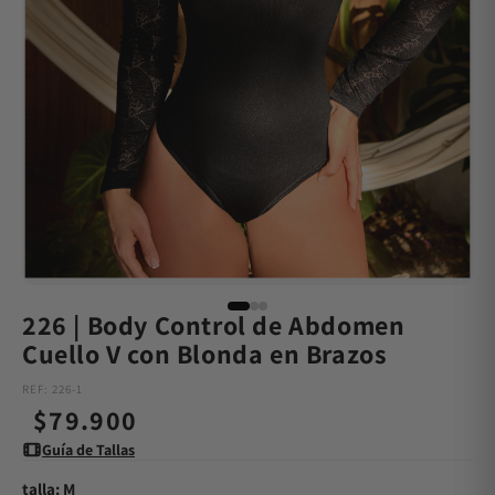
226 | Body Control de Abdomen
Cuello V con Blonda en Brazos
REF: 226-1
Precio
$79.900
Guía de Tallas
habitual
talla: M