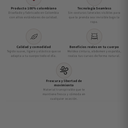
Producto 100% colombiano
Tecnología Seamless
Diseñado y fabricado en Colombia
Sin costuras laterales visibles para
con altos estándares de calidad.
que la prenda sea invisible bajo la
ropa.
Calidad y comodidad
Beneficios reales en tu cuerpo
Tejido suave, ligero y elástico que se
Moldea cintura, abdomen y espalda,
adapta a tu cuerpo todo el día.
realza tus curvas de forma natural.
Frescura y libertad de
movimiento
Material transpirable que te
mantiene fresca y cómoda en
cualquier ocasión.