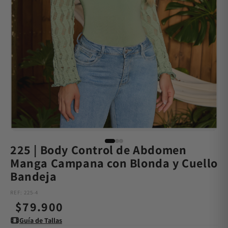
225 | Body Control de Abdomen
Manga Campana con Blonda y Cuello
Bandeja
REF: 225-4
Precio
$79.900
Guía de Tallas
habitual