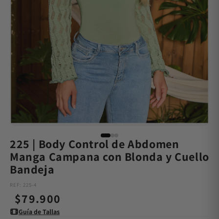
225 | Body Control de Abdomen
Manga Campana con Blonda y Cuello
Bandeja
REF: 225-4
Precio
$79.900
Guía de Tallas
habitual