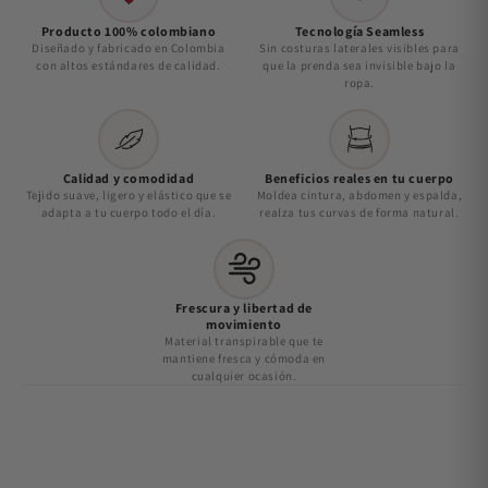
Producto 100% colombiano
Tecnología Seamless
Diseñado y fabricado en Colombia
Sin costuras laterales visibles para
con altos estándares de calidad.
que la prenda sea invisible bajo la
ropa.
Calidad y comodidad
Beneficios reales en tu cuerpo
Tejido suave, ligero y elástico que se
Moldea cintura, abdomen y espalda,
adapta a tu cuerpo todo el día.
realza tus curvas de forma natural.
Frescura y libertad de
movimiento
Material transpirable que te
mantiene fresca y cómoda en
cualquier ocasión.